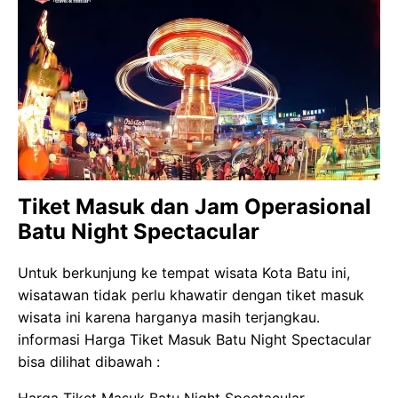
Tiket Masuk dan Jam Operasional
Batu Night Spectacular
Untuk berkunjung ke tempat wisata Kota Batu ini,
wisatawan tidak perlu khawatir dengan tiket masuk
wisata ini karena harganya masih terjangkau.
informasi Harga Tiket Masuk Batu Night Spectacular
bisa dilihat dibawah :
Harga Tiket Masuk Batu Night Spectacular