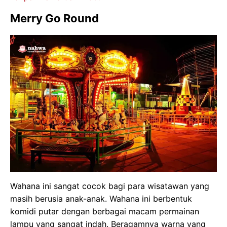
Merry Go Round
Wahana ini sangat cocok bagi para wisatawan yang
masih berusia anak-anak. Wahana ini berbentuk
komidi putar dengan berbagai macam permainan
lampu yang sangat indah. Beragamnya warna yang