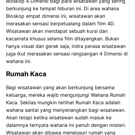
Bioskop 4 Dimensi bagi para wisatawan yang sering
berkunjung ke tempat hiburan ini. Di area wahana
Bioskop empat dimensi ini, wisatawan akan
merasakan sensasi berpetualang dalam film 4D.
Wisatawan akan mendapat sebuah kursi dan
kacamata khusus selama film ditayangkan. Bukan
hanya visual dan gerak saja, indra perasa wisatawan
juga ikut merasakan sensasi rangsangan 4 Dimensi di
wahana ini.
Rumah Kaca
Bagi wisatawan yang akan berkunjung bersama
keluarga, mereka wajib mengunjungi Wahana Rumah
Kaca. Sekilas mungkin terlihat Rumah Kaca adalah
wahana santai yang menyenangkan bagi wisatawan.
Akan tetapi ketika wisatawan sudah masuk ke
dalamnya ternyata wahana ini penuh dengan misteri.
Wisatawan akan dibawa menelusuri rumah yang