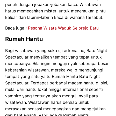
penuh dengan jebakan-jebakan kaca. Wisatawan
harus memecahkan misteri untuk menemukan pintu
keluar dari labirin-labirin kaca di wahana tersebut.
Baca juga :
Pesona Wisata Waduk Selorejo Batu
Rumah Hantu
Bagi wisatawan yang suka uji adrenaline, Batu Night
Spectacular menyajikan tempat yang tepat untuk
mencobanya. Bila ingin menguji nyali seberapa besar
keberanian wisatawan, mereka wajib mengunjungi
tempat yang satu yaitu Rumah Hantu Batu Night
Spectacular. Terdapat berbagai macam hantu di sini,
mulai dari hantu lokal hingga internasional seperti
vampire yang tentunya akan menguji nyali para
wisatawan. Wisatawan harus bersiap untuk
merasakan sensasi menegangkan dan mengejutkan
dari hantu-hantu yang ada di Rumah Hantu.