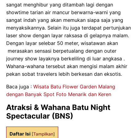
sangat menghibur yang ditambah lagi dengan
showtime tarian air mancur berwarna-warni yang
sangat indah yang akan memukan siapa saja yang
menyaksikannya. Selain itu juga terdapat pertunjukan
laser show dengan layar raksasa di gelapnya malam.
Dengan layar selebar 50 meter, wisatawan akan
merasakan sensasi berpetualang dengan outer
journey show layaknya berkeliling di luar angkasa .
Wahana-wahana tersebut akan mengisi malam akhir
pekan sobat travelers lebih berkesan dan eksotis.
Baca juga :
Wisata Batu Flower Garden Malang
dengan Banyak Spot Foto Menarik dan Keren
Atraksi & Wahana Batu Night
Spectacular (BNS)
Daftar Isi
[
Tampilkan
]