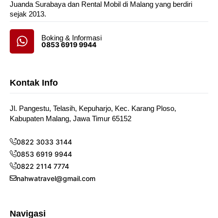
Juanda Surabaya dan Rental Mobil di Malang yang berdiri
sejak 2013.
Boking & Informasi
0853 6919 9944
Kontak Info
Jl. Pangestu, Telasih, Kepuharjo, Kec. Karang Ploso,
Kabupaten Malang, Jawa Timur 65152
0822 3033 3144
0853 6919 9944
0822 2114 7774
nahwatravel@gmail.com
Navigasi