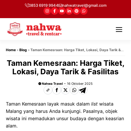
Langsung
0853 6919 9944
nahwatravel@gmail.com
ke
isi
Me
Home
»
Blog
»
Taman Kemesraan: Harga Tiket, Lokasi, Daya Tarik &
Fasilitas
Taman Kemesraan: Harga Tiket,
Lokasi, Daya Tarik & Fasilitas
Nahwa Travel
16 Oktober 2025
Taman Kemesraan layak masuk dalam
list
wisata
Malang yang harus Anda kunjungi. Pasalnya, objek
wisata ini memadukan unsur budaya dengan keasrian
alam.