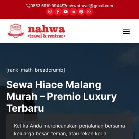
Langsung
0853 6919 9944
nahwatravel@gmail.com
ke
isi
Me
[rank_math_breadcrumb]
Sewa Hiace Malang
Murah – Premio Luxury
Terbaru
Ketika Anda merencanakan perjalanan bersama
keluarga besar, teman, atau rekan kerja,