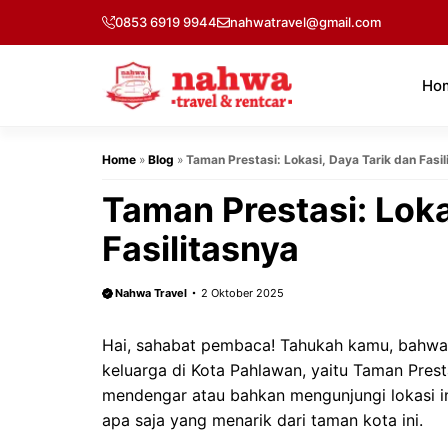
Langsung
0853 6919 9944
nahwatravel@gmail.com
ke
isi
Ho
Home
»
Blog
»
Taman Prestasi: Lokasi, Daya Tarik dan Fasil
Taman Prestasi: Loka
Fasilitasnya
Nahwa Travel
2 Oktober 2025
Hai, sahabat pembaca! Tahukah kamu, bahwa 
keluarga di Kota Pahlawan, yaitu Taman Pres
mendengar atau bahkan mengunjungi lokasi in
apa saja yang menarik dari taman kota ini.