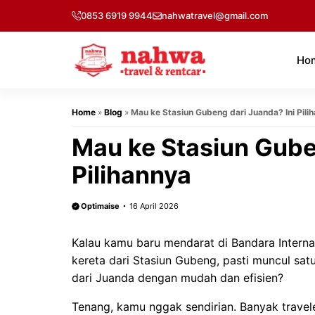
Langsung
0853 6919 9944
nahwatravel@gmail.com
ke
isi
Ho
Home
»
Blog
»
Mau ke Stasiun Gubeng dari Juanda? Ini Pili
Mau ke Stasiun Gube
Pilihannya
Optimaise
16 April 2026
Kalau kamu baru mendarat di Bandara Internas
kereta dari Stasiun Gubeng, pasti muncul sa
dari Juanda dengan mudah dan efisien?
Tenang, kamu nggak sendirian. Banyak travele