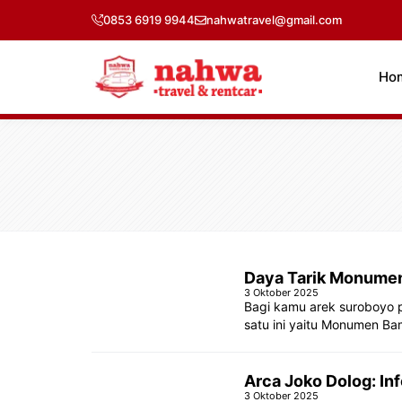
Langsung
0853 6919 9944
nahwatravel@gmail.com
ke
isi
Ho
Daya Tarik Monumen
3 Oktober 2025
Bagi kamu arek suroboyo p
satu ini yaitu Monumen Ba
Arca Joko Dolog: Inf
3 Oktober 2025