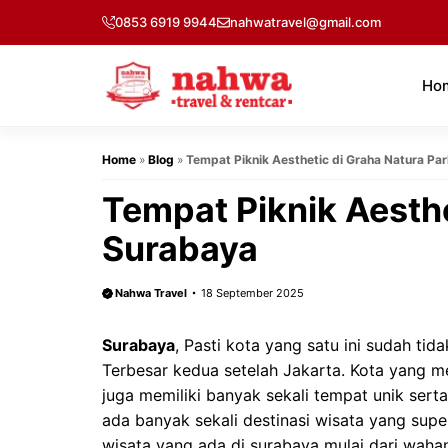
Langsung
0853 6919 9944
nahwatravel@gmail.com
ke
isi
Ho
Home
»
Blog
»
Tempat Piknik Aesthetic di Graha Natura Pa
Tempat Piknik Aesthe
Surabaya
Nahwa Travel
18 September 2025
Surabaya
, Pasti kota yang satu ini sudah tida
Terbesar kedua setelah Jakarta. Kota yang mer
juga memiliki banyak sekali tempat unik serta
ada banyak sekali destinasi wisata yang supe
wisata yang ada di surabaya mulai dari wahan