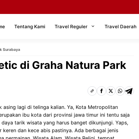
me
Tentang Kami
Travel Reguler
Travel Daerah
rk Surabaya
tic di Graha Natura Park
k asing lagi di telinga kalian. Ya, Kota Metropolitan
upakan ibu kota dari provinsi jawa timur ini tentu saja
 daya tarik wisata yang harus banget dikunjungi. Yaps,
r keren dan kece abis pastinya. Ada berbagai jenis
a permainan, Wisata Alam, Wisata Religi, tempat