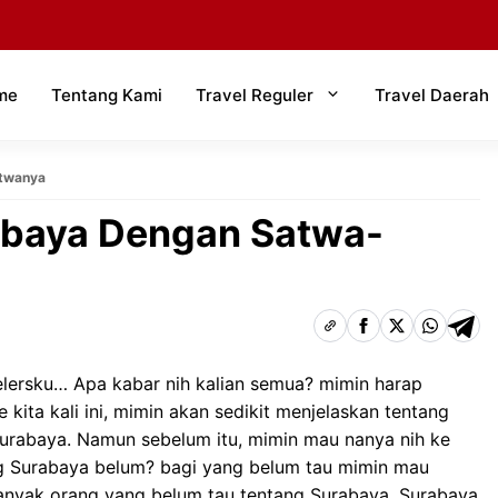
me
Tentang Kami
Travel Reguler
Travel Daerah
atwanya
abaya Dengan Satwa-
elersku… Apa kabar nih kalian semua? mimin harap
 kita kali ini, mimin akan sedikit menjelaskan tentang
 Surabaya. Namun sebelum itu, mimin mau nanya nih ke
g Surabaya belum? bagi yang belum tau mimin mau
 Banyak orang yang belum tau tentang Surabaya, Surabaya