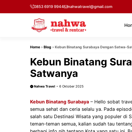
Langsung
0853 6919 9944
nahwatravel@gmail.com
ke
isi
Ho
Home
»
Blog
»
Kebun Binatang Surabaya Dengan Satwa-S
Kebun Binatang Sur
Satwanya
Nahwa Travel
6 Oktober 2025
Kebun Binatang Surabaya
– Hello sobat trav
semua sehat dan ceria selalu ya. Pada episode
salah satu Destinasi Wisata yang populer di
teman-teman semua, kalian sudah tau tentan
berbagi info nih tentang Kota yang satu ini.