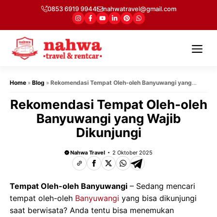
Langsung
0853 6919 9944
nahwatravel@gmail.com
ke
isi
Me
Home
»
Blog
»
Rekomendasi Tempat Oleh-oleh Banyuwangi yang
Wajib Dikunjungi
Rekomendasi Tempat Oleh-oleh
Banyuwangi yang Wajib
Dikunjungi
Nahwa Travel
2 Oktober 2025
Tempat Oleh-oleh Banyuwangi
– Sedang mencari
tempat oleh-oleh
Banyuwangi
yang bisa dikunjungi
saat berwisata? Anda tentu bisa menemukan