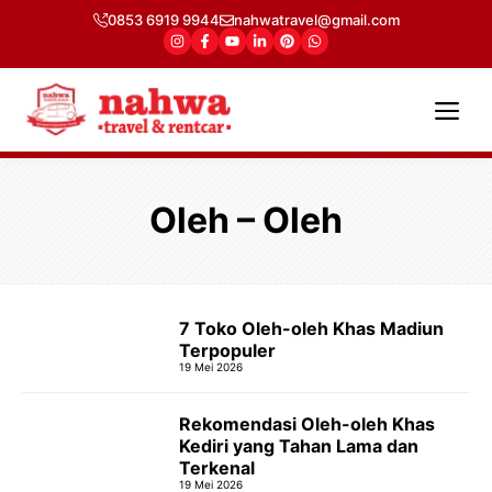
Langsung
0853 6919 9944
nahwatravel@gmail.com
ke
isi
Me
Oleh – Oleh
7 Toko Oleh-oleh Khas Madiun
Terpopuler
19 Mei 2026
Rekomendasi Oleh-oleh Khas
Kediri yang Tahan Lama dan
Terkenal
19 Mei 2026