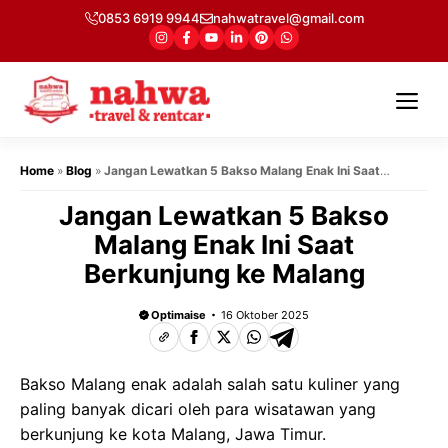
Langsung
0853 6919 9944
nahwatravel@gmail.com
ke
isi
Me
Home
»
Blog
»
Jangan Lewatkan 5 Bakso Malang Enak Ini Saat
Berkunjung ke Malang
Jangan Lewatkan 5 Bakso
Malang Enak Ini Saat
Berkunjung ke Malang
Optimaise
16 Oktober 2025
Bakso Malang enak adalah salah satu kuliner yang
paling banyak dicari oleh para wisatawan yang
berkunjung ke kota Malang, Jawa Timur.