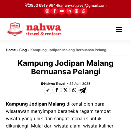
Langsung
0853 6919 9944
nahwatravel@gmail.com
ke
isi
Me
Home
»
Blog
»
Kampung Jodipan Malang Bernuansa Pelangi
Kampung Jodipan Malang
Bernuansa Pelangi
Nahwa Travel
22 April 2025
Kampung Jodipan Malang
dikenal oleh para
wisatawan menyimpan beraneka ragam tempat
wisata yang unik dan sangat menarik untuk
dikunjungi. Mulai dari wisata alam, wisata kuliner