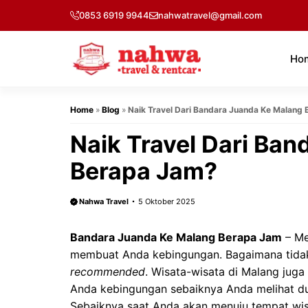
Langsung
0853 6919 9944
nahwatravel@gmail.com
ke
isi
Ho
Home
»
Blog
»
Naik Travel Dari Bandara Juanda Ke Malang
Naik Travel Dari Ba
Berapa Jam?
Nahwa Travel
5 Oktober 2025
Bandara Juanda Ke Malang Berapa Jam
– Me
membuat Anda kebingungan. Bagaimana tidak,
recommended
. Wisata-wisata di Malang juga 
Anda kebingungan sebaiknya Anda melihat du
Sebaiknya saat Anda akan menuju tempat wis