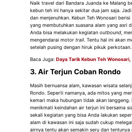
Naik travel dari Bandara Juanda ke Malang b
kebun teh ini hanya sekitar dua jam saja. Jad
dan menjenuhkan. Kebun Teh Wonosari berisi
yang membutuhkan suasana alam yang asri dan
Anda bisa melakukan kegiatan
outbound
, me
mengendarai motor
trail
. Tentu hal ini aka
setelah pusing dengan hiruk pikuk perkotaan.
Baca Juga:
Daya Tarik Kebun Teh Wonosari, F
3. Air Terjun Coban Rondo
Masih bernuansa alam, kawasan wisata selanj
Rondo. Seperti namanya, ada mitos yang m
kemari maka hubungan tidak akan langgeng.
menikmati keindahan air terjun ini bersama 
sekali kegiatan yang bisa Anda lakukan sepe
alam di kawasan ini saja sudah cukup melega
airnya tentu akan semakin seru dan tentunya