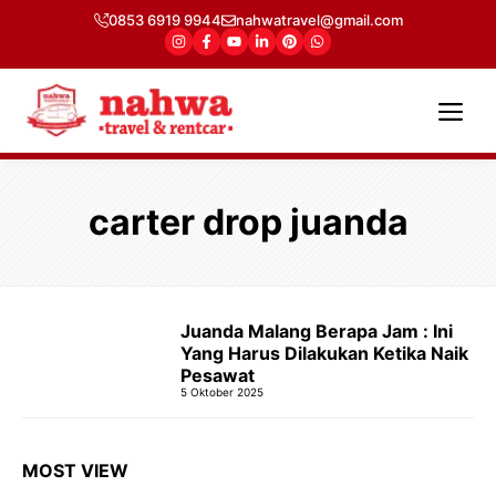
Langsung
0853 6919 9944
nahwatravel@gmail.com
ke
isi
Me
carter drop juanda
Juanda Malang Berapa Jam : Ini
Yang Harus Dilakukan Ketika Naik
Pesawat
5 Oktober 2025
MOST VIEW