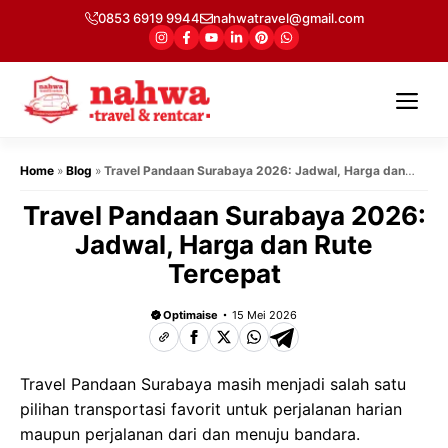
Langsung
0853 6919 9944
nahwatravel@gmail.com
ke
isi
Me
Home
»
Blog
»
Travel Pandaan Surabaya 2026: Jadwal, Harga dan
Rute Tercepat
Travel Pandaan Surabaya 2026:
Jadwal, Harga dan Rute
Tercepat
Optimaise
15 Mei 2026
Travel Pandaan Surabaya masih menjadi salah satu
pilihan transportasi favorit untuk perjalanan harian
maupun perjalanan dari dan menuju bandara.