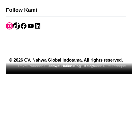
Follow Kami
Instagram
TikTok
Facebook
YouTube
LinkedIn
©
2026
CV. Nahwa Global Indotama
.
All rights reserved.
Travel Pandaan Surabaya 2026: Jadwal, Harga dan Rute Tercepat
Jadwal Harian (Pagi-Malam)