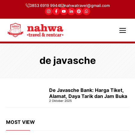
Langsung
0853 6919 9944
nahwatravel@gmail.com
ke
isi
Me
de javasche
De Javasche Bank: Harga Tiket,
Alamat, Daya Tarik dan Jam Buka
2 Oktober 2025
MOST VIEW