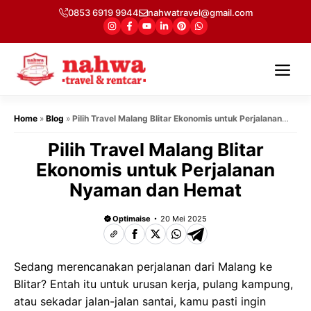
Langsung
0853 6919 9944
nahwatravel@gmail.com
ke
isi
Me
Home
»
Blog
»
Pilih Travel Malang Blitar Ekonomis untuk Perjalanan
Nyaman dan Hemat
Pilih Travel Malang Blitar
Ekonomis untuk Perjalanan
Nyaman dan Hemat
Optimaise
20 Mei 2025
Sedang merencanakan perjalanan dari Malang ke
Blitar? Entah itu untuk urusan kerja, pulang kampung,
atau sekadar jalan-jalan santai, kamu pasti ingin