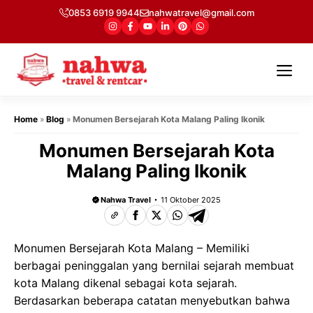
Langsung
0853 6919 9944
nahwatravel@gmail.com
ke
isi
Me
Home
»
Blog
»
Monumen Bersejarah Kota Malang Paling Ikonik
Monumen Bersejarah Kota
Malang Paling Ikonik
Nahwa Travel
11 Oktober 2025
Monumen Bersejarah Kota Malang – Memiliki
berbagai peninggalan yang bernilai sejarah membuat
kota Malang dikenal sebagai kota sejarah.
Berdasarkan beberapa catatan menyebutkan bahwa