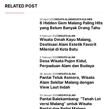
RELATED POST
24 April 2026
WISATA ALAM
WISATA KULINER
6 Hidden Gem Malang Paling Hits
yang Belum Banyak Orang Tahu
3 Februari 2026
WISATA ALAM
Wisata Omah Kayu Malang,
Destinasi Alam Estetik Favorit
Milenial di Kota Batu
2 Februari 2026
WISATA ALAM
Desa Wisata Pujon Kidul,
Perpaduan Alam dan Budaya
28 Januari 2026
WISATA ALAM
Pantai Teluk Asmoro, Wisata
Alam Sekitar Malang dengan
View Laut Indah
23 Januari 2026
WISATA ALAM
Pantai Balekambang: “Tanah Lot
versi Malang” untuk Wisata
Pantai dan Religi Malang