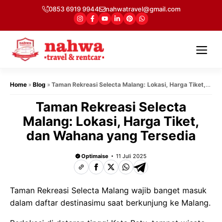
Langsung
0853 6919 9944
nahwatravel@gmail.com
ke
isi
Me
Home
»
Blog
»
Taman Rekreasi Selecta Malang: Lokasi, Harga Tiket,
dan Wahana yang Tersedia
Taman Rekreasi Selecta
Malang: Lokasi, Harga Tiket,
dan Wahana yang Tersedia
Optimaise
11 Juli 2025
Taman Rekreasi Selecta Malang wajib banget masuk
dalam daftar destinasimu saat berkunjung ke Malang.