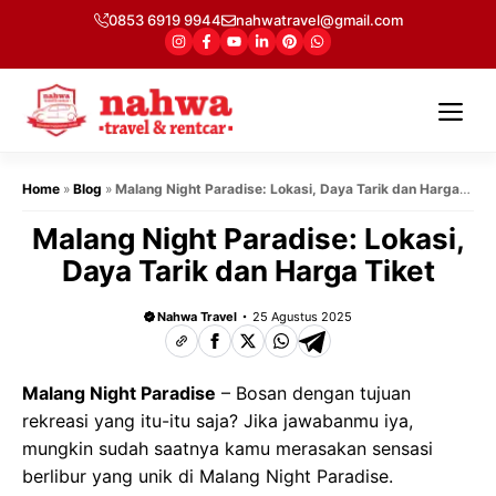
Langsung
0853 6919 9944
nahwatravel@gmail.com
ke
isi
Me
Home
»
Blog
»
Malang Night Paradise: Lokasi, Daya Tarik dan Harga
Tiket
Malang Night Paradise: Lokasi,
Daya Tarik dan Harga Tiket
Nahwa Travel
25 Agustus 2025
Malang Night Paradise
– Bosan dengan tujuan
rekreasi yang itu-itu saja? Jika jawabanmu iya,
mungkin sudah saatnya kamu merasakan sensasi
berlibur yang unik di Malang Night Paradise.