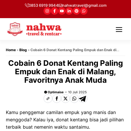
Langsung
0853 6919 9944
nahwatravel@gmail.com
ke
isi
Me
Home
»
Blog
»
Cobain 6 Donat Kentang Paling Empuk dan Enak di
Malang, Favoritnya Anak Muda
Cobain 6 Donat Kentang Paling
Empuk dan Enak di Malang,
Favoritnya Anak Muda
Optimaise
10 Juli 2025
Kamu penggemar camilan empuk yang manis dan
menggoda? Kalau iya, donat kentang bisa jadi pilihan
terbaik buat nemenin waktu santaimu.