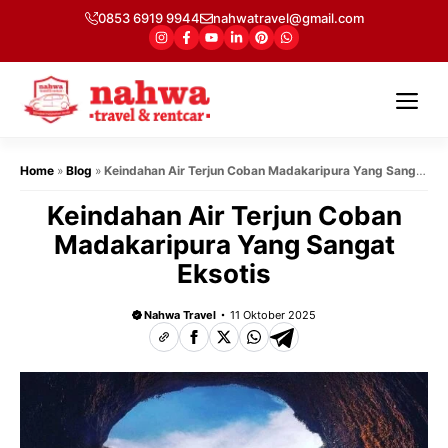
Langsung
0853 6919 9944
nahwatravel@gmail.com
ke
isi
Me
Home
»
Blog
»
Keindahan Air Terjun Coban Madakaripura Yang Sangat
Eksotis
Keindahan Air Terjun Coban
Madakaripura Yang Sangat
Eksotis
Nahwa Travel
11 Oktober 2025