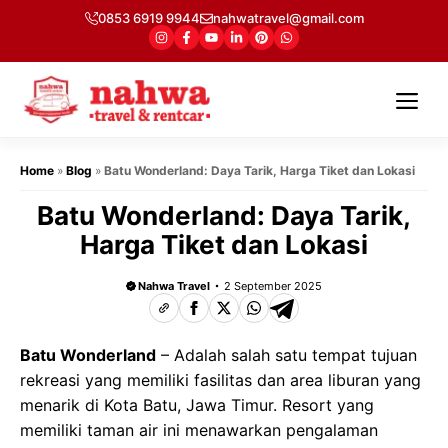
Langsung
0853 6919 9944
nahwatravel@gmail.com
ke
isi
Me
Home
»
Blog
»
Batu Wonderland: Daya Tarik, Harga Tiket dan Lokasi
Batu Wonderland: Daya Tarik,
Harga Tiket dan Lokasi
Nahwa Travel
2 September 2025
Batu Wonderland
– Adalah salah satu tempat tujuan
rekreasi yang memiliki fasilitas dan area liburan yang
menarik di Kota Batu, Jawa Timur. Resort yang
memiliki taman air ini menawarkan pengalaman