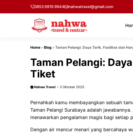
Langsung
0853 6919 9944
nahwatravel@gmail.com
ke
isi
Ho
Home
»
Blog
»
Taman Pelangi: Daya Tarik, Fasilitas dan Har
Taman Pelangi: Daya 
Tiket
Nahwa Travel
3 Oktober 2025
Pernahkah kamu membayangkan sebuah taman
Taman Pelangi Surabaya adalah jawabannya. T
menawarkan pengalaman magis bagi setiap 
Dengan air mancur menari yang bercahaya w