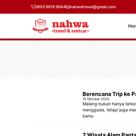
Langsung
0853 6919 9944
nahwatravel@gmail.com
ke
isi
Ho
Berencana Trip ke P
15 Oktober 2025
Malang bukan hanya terke
menggoda, tetapi juga mem
kamu
7 Wisata Alam Pant