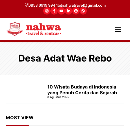
Langsung
0853 6919 9944
nahwatravel@gmail.com
ke
isi
Me
Desa Adat Wae Rebo
10 Wisata Budaya di Indonesia
yang Penuh Cerita dan Sejarah
8 Agustus 2025
MOST VIEW