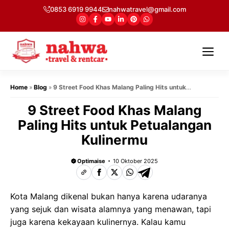
Langsung
0853 6919 9944
nahwatravel@gmail.com
ke
isi
Me
Home
»
Blog
»
9 Street Food Khas Malang Paling Hits untuk
Petualangan Kulinermu
9 Street Food Khas Malang
Paling Hits untuk Petualangan
Kulinermu
Optimaise
10 Oktober 2025
Kota Malang dikenal bukan hanya karena udaranya
yang sejuk dan wisata alamnya yang menawan, tapi
juga karena kekayaan kulinernya. Kalau kamu