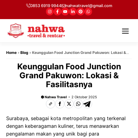
Langsung
0853 6919 9944
nahwatravel@gmail.com
ke
isi
Me
Home
»
Blog
»
Keunggulan Food Junction Grand Pakuwon: Lokasi &
Fasilitasnya
Keunggulan Food Junction
Grand Pakuwon: Lokasi &
Fasilitasnya
Nahwa Travel
2 Oktober 2025
Surabaya, sebagai kota metropolitan yang terkenal
dengan keberagaman kuliner, terus menawarkan
pengalaman makan yang unik bagi para