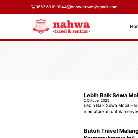
Langsung
0853 6919 9944
nahwatravel@gmail.com
ke
isi
Ho
Lebih Baik Sewa Mob
2 Oktober 2025
Lebih Baik Sewa Mobil Har
memutuskan untuk menyewa 
Butuh Travel Malang
Keunggulannya Ini!