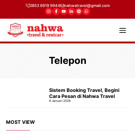
Langsung
0853 6919 9944
nahwatravel@gmail.com
ke
isi
Me
Telepon
Sistem Booking Travel, Begini
Cara Pesan di Nahwa Travel
6 Januari 2026
MOST VIEW