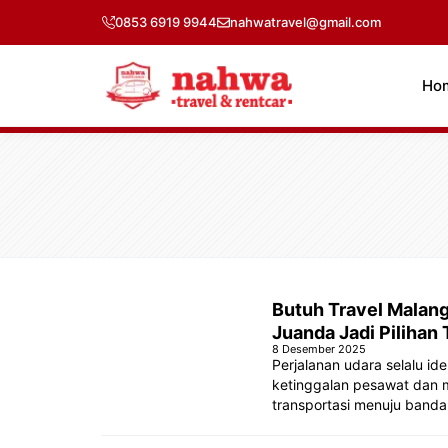
Langsung
0853 6919 9944
nahwatravel@gmail.com
ke
isi
Ho
Butuh Travel Malang
Juanda Jadi Pilihan 
8 Desember 2025
Perjalanan udara selalu id
ketinggalan pesawat dan m
transportasi menuju banda