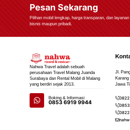
Pesan Sekarang
Pilihan mobil lengkap, harga transparan, dan layanan
bisnis maupun pribadi.
Konta
Nahwa Travel adalah sebuah
Jl. Pan
perusahaan Travel Malang Juanda
Karang 
Surabaya dan Rental Mobil di Malang
yang berdiri sejak 2013.
Jawa T
Boking & Informasi
0822
0853 6919 9944
0853
0822
nahw