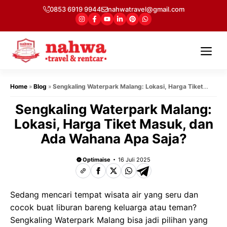
Langsung
0853 6919 9944
nahwatravel@gmail.com
ke
isi
Me
Home
»
Blog
»
Sengkaling Waterpark Malang: Lokasi, Harga Tiket
Masuk, dan Ada Wahana Apa Saja?
Sengkaling Waterpark Malang:
Lokasi, Harga Tiket Masuk, dan
Ada Wahana Apa Saja?
Optimaise
16 Juli 2025
Sedang mencari tempat wisata air yang seru dan
cocok buat liburan bareng keluarga atau teman?
Sengkaling Waterpark Malang bisa jadi pilihan yang