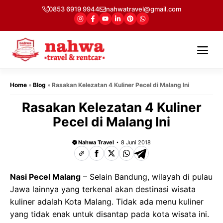
Langsung
0853 6919 9944
nahwatravel@gmail.com
ke
isi
Me
Home
»
Blog
»
Rasakan Kelezatan 4 Kuliner Pecel di Malang Ini
Rasakan Kelezatan 4 Kuliner
Pecel di Malang Ini
Nahwa Travel
8 Juni 2018
Nasi Pecel Malang
– Selain Bandung, wilayah di pulau
Jawa lainnya yang terkenal akan destinasi wisata
kuliner adalah Kota Malang. Tidak ada menu kuliner
yang tidak enak untuk disantap pada kota wisata ini.