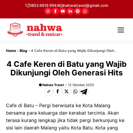
Langsung
0853 6919 9944
nahwatravel@gmail.com
ke
isi
Me
Home
»
Blog
»
4 Cafe Keren di Batu yang Wajib Dikunjungi Oleh
Generasi Hits
4 Cafe Keren di Batu yang Wajib
Dikunjungi Oleh Generasi Hits
Nahwa Travel
12 Oktober 2025
Cafe di Batu – Pergi berwisata ke Kota Malang
bersama para keluarga dan kerabat tercinta. Akan
terasa kurang lengkap jika tidak pergi berkunjung ke
sisi lain daerah Malang yaitu Kota Batu. Kota yang