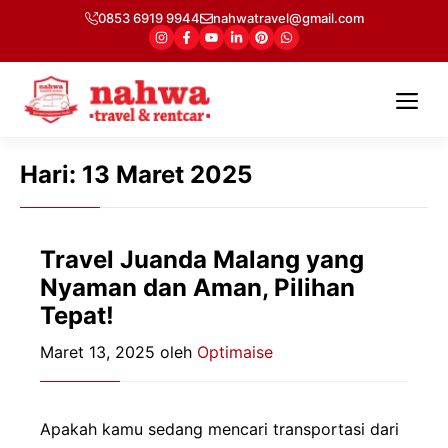
Langsung
0853 6919 9944
nahwatravel@gmail.com
ke
isi
Me
Hari:
13 Maret 2025
Travel Juanda Malang yang
Nyaman dan Aman, Pilihan
Tepat!
Maret 13, 2025
oleh
Optimaise
Apakah kamu sedang mencari transportasi dari