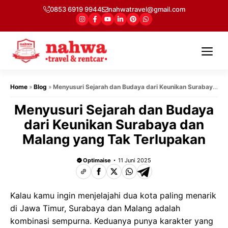
Langsung
0853 6919 9944
nahwatravel@gmail.com
ke
isi
Me
Home
»
Blog
»
Menyusuri Sejarah dan Budaya dari Keunikan Surabaya
dan Malang yang Tak Terlupakan
Menyusuri Sejarah dan Budaya
dari Keunikan Surabaya dan
Malang yang Tak Terlupakan
Optimaise
11 Juni 2025
Kalau kamu ingin menjelajahi dua kota paling menarik
di Jawa Timur, Surabaya dan Malang adalah
kombinasi sempurna. Keduanya punya karakter yang