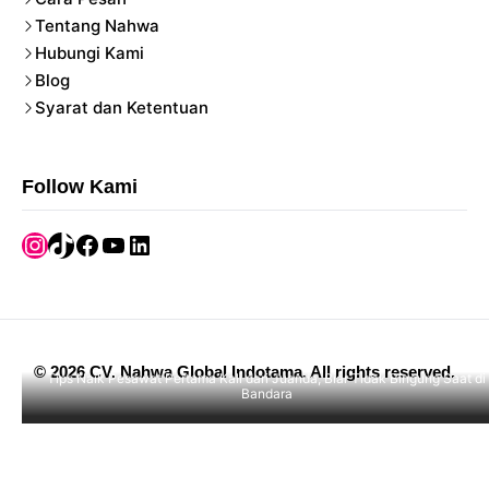
Tentang Nahwa
Hubungi Kami
Blog
Syarat dan Ketentuan
Follow Kami
Instagram
TikTok
Facebook
YouTube
LinkedIn
©
2026
CV. Nahwa Global Indotama
.
All rights reserved.
Tips Naik Pesawat Pertama Kali dari Juanda, Biar Tidak Bingung Saat di
Bandara