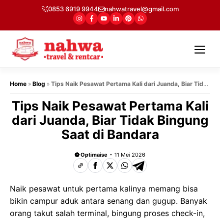
Langsung
0853 6919 9944
nahwatravel@gmail.com
ke
isi
Me
Home
»
Blog
»
Tips Naik Pesawat Pertama Kali dari Juanda, Biar Tidak
Bingung Saat di Bandara
Tips Naik Pesawat Pertama Kali
dari Juanda, Biar Tidak Bingung
Saat di Bandara
Optimaise
11 Mei 2026
Naik pesawat untuk pertama kalinya memang bisa
bikin campur aduk antara senang dan gugup. Banyak
orang takut salah terminal, bingung proses check-in,