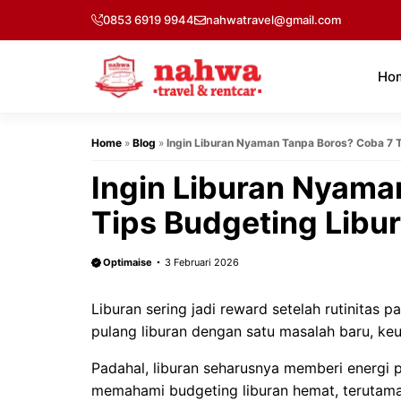
Langsung
0853 6919 9944
nahwatravel@gmail.com
ke
isi
Ho
Home
»
Blog
»
Ingin Liburan Nyaman Tanpa Boros? Coba 7 T
Ingin Liburan Nyama
Tips Budgeting Libur
Optimaise
3 Februari 2026
Liburan sering jadi reward setelah rutinitas
pulang liburan dengan satu masalah baru, ke
Padahal, liburan seharusnya memberi energi pos
memahami budgeting liburan hemat, terutama 