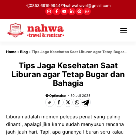
Langsung
0853 6919 9944
nahwatravel@gmail.com
ke
isi
Me
Home
»
Blog
»
Tips Jaga Kesehatan Saat Liburan agar Tetap Bugar
dan Bahagia
Tips Jaga Kesehatan Saat
Liburan agar Tetap Bugar dan
Bahagia
Optimaise
30 Juli 2025
Liburan adalah momen pelepas penat yang paling
dinanti, apalagi jika kamu sudah menyusun rencana
jauh-jauh hari. Tapi, apa gunanya liburan seru kalau