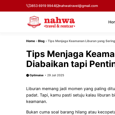
Langsung
0853 6919 9944
nahwatravel@gmail.com
ke
isi
Ho
Home
»
Blog
»
Tips Menjaga Keamanan Liburan yang Sering
Tips Menjaga Keaman
Diabaikan tapi Penti
Optimaise
29 Juli 2025
Liburan memang jadi momen yang paling ditung
padat. Tapi, kamu pasti setuju kalau liburan 
keamanan.
Bukan cuma soal barang hilang atau kecopetan