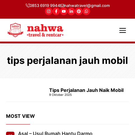
Langsung
0853 6919 9944
nahwatravel@gmail.com
ke
isi
Me
tips perjalanan jauh mobil
Tips Perjalanan Jauh Naik Mobil
9 Oktober 2025
MOST VIEW
Asal – Usul Rumah Hantu Darmo