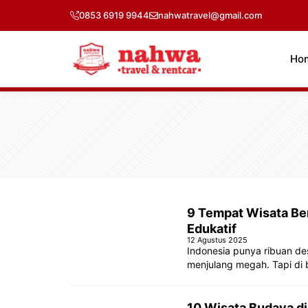
Langsung
0853 6919 9944
nahwatravel@gmail.com
ke
isi
Ho
9 Tempat Wisata Ber
Edukatif
12 Agustus 2025
Indonesia punya ribuan des
menjulang megah. Tapi di 
10 Wisata Budaya di