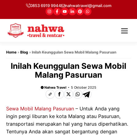
Langsung
0853 6919 9944
nahwatravel@gmail.com
ke
isi
Me
Home
»
Blog
»
Inilah Keunggulan Sewa Mobil Malang Pasuruan
Inilah Keunggulan Sewa Mobil
Malang Pasuruan
Nahwa Travel
5 Oktober 2025
Sewa Mobil Malang Pasuruan
– Untuk Anda yang
ingin pergi liburan ke kota Malang atau Pasuruan,
transportasi merupakan hal yang harus diperhatikan.
Tentunya Anda akan sangat bergantung dengan