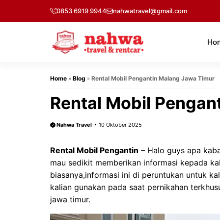
Langsung
0853 6919 9944
nahwatravel@gmail.com
ke
isi
Ho
Home
»
Blog
»
Rental Mobil Pengantin Malang Jawa Timur
Rental Mobil Pengan
Nahwa Travel
10 Oktober 2025
Rental Mobil Pengantin
– Halo guys apa kabar
mau sedikit memberikan informasi kepada kal
biasanya,informasi ini di peruntukan untuk k
kalian gunakan pada saat pernikahan terkhus
jawa timur.