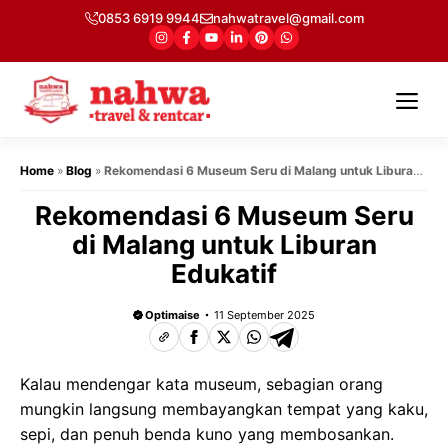
Langsung
0853 6919 9944
nahwatravel@gmail.com
ke
isi
Me
Home
»
Blog
»
Rekomendasi 6 Museum Seru di Malang untuk Liburan
Edukatif
Rekomendasi 6 Museum Seru
di Malang untuk Liburan
Edukatif
Optimaise
11 September 2025
Kalau mendengar kata museum, sebagian orang
mungkin langsung membayangkan tempat yang kaku,
sepi, dan penuh benda kuno yang membosankan.