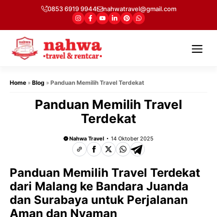
Langsung
0853 6919 9944
nahwatravel@gmail.com
ke
isi
Me
Home
»
Blog
»
Panduan Memilih Travel Terdekat
Panduan Memilih Travel
Terdekat
Nahwa Travel
14 Oktober 2025
Panduan Memilih Travel Terdekat
dari Malang ke Bandara Juanda
dan Surabaya untuk Perjalanan
Aman dan Nyaman