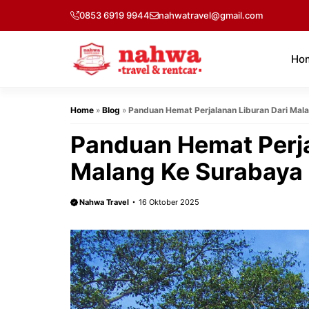
Langsung
0853 6919 9944
nahwatravel@gmail.com
ke
isi
Ho
Home
»
Blog
»
Panduan Hemat Perjalanan Liburan Dari Mal
Panduan Hemat Perja
Malang Ke Surabaya
Nahwa Travel
16 Oktober 2025