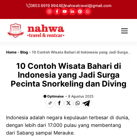
Langsung
0853 6919 9944
nahwatravel@gmail.com
ke
isi
Me
Home
»
Blog
»
10 Contoh Wisata Bahari di Indonesia yang Jadi Surga
Pecinta Snorkeling dan Diving
10 Contoh Wisata Bahari di
Indonesia yang Jadi Surga
Pecinta Snorkeling dan Diving
Optimaise
8 Agustus 2025
Indonesia adalah negara kepulauan terbesar di dunia,
dengan lebih dari 17.000 pulau yang membentang
dari Sabang sampai Merauke.