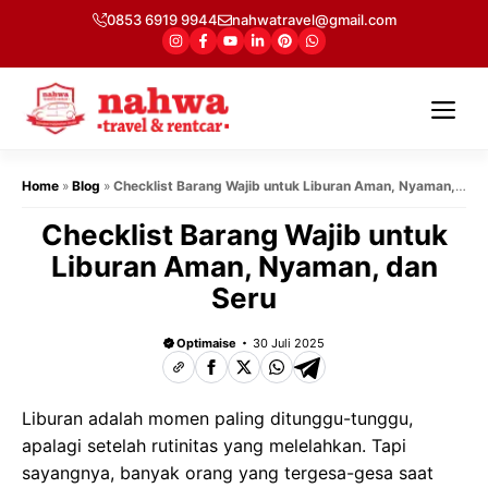
Langsung
0853 6919 9944
nahwatravel@gmail.com
ke
isi
Me
Home
»
Blog
»
Checklist Barang Wajib untuk Liburan Aman, Nyaman,
dan Seru
Checklist Barang Wajib untuk
Liburan Aman, Nyaman, dan
Seru
Optimaise
30 Juli 2025
Liburan adalah momen paling ditunggu-tunggu,
apalagi setelah rutinitas yang melelahkan. Tapi
sayangnya, banyak orang yang tergesa-gesa saat