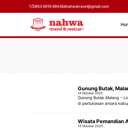
Langsung
0853 6919 9944
nahwatravel@gmail.com
ke
isi
Ho
Gunung Butak, Mala
14 Oktober 2025
Gunung Butak Malang – Lo
di perbatasan antara kab
Wisata Pemandian A
14 Oktober 2025